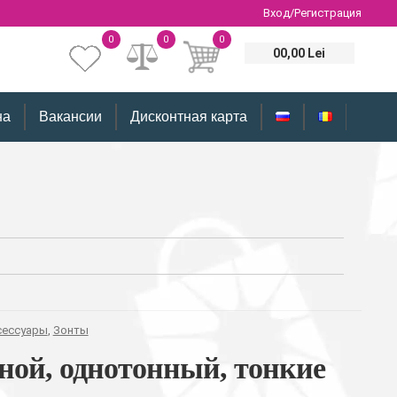
Вход/Регистрация
0
0
0
00,00 Lei
на
Вакансии
Дисконтная карта
сессуары
,
Зонты
ной, однотонный, тонкие