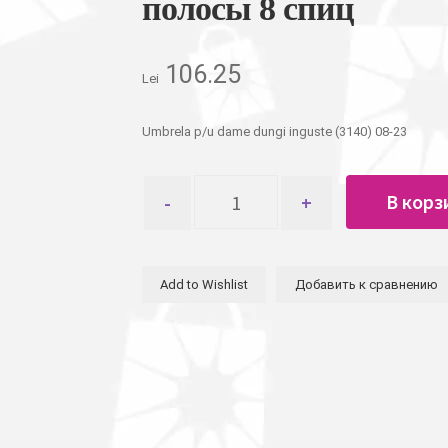
полосы 8 спиц
106.25
Lei
Umbrela p/u dame dungi inguste (3140) 08-23
Количество
В корз
товара
Зонт
женский,
складной,
Add to Wishlist
Добавить к сравнению
однотонный,
тонкие
полосы
8
спиц