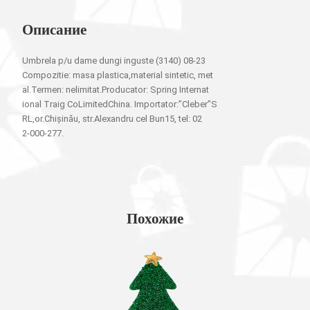
Описание
Umbrela p/u dame dungi inguste (3140) 08-23
Compozitie: masa plastica,material sintetic, met
al.Termen: nelimitat.Producator: Spring Internat
ional Traig CoLimitedChina. Importator:”Cleber”S
RL,or.Chișinău, str.Alexandru cel Bun15, tel: 02
2-000-277.
Похожие