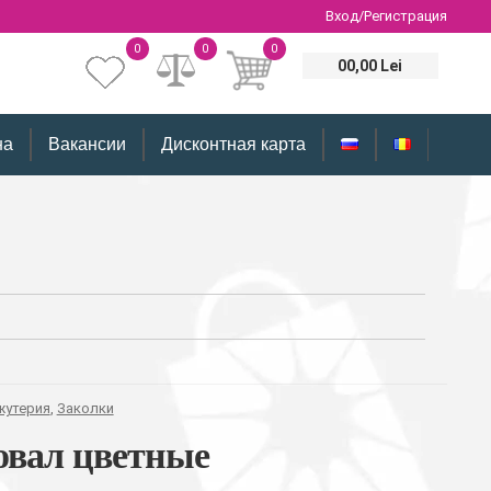
Вход/Регистрация
0
0
0
00,00 Lei
на
Вакансии
Дисконтная карта
жутерия
,
Заколки
овал цветные