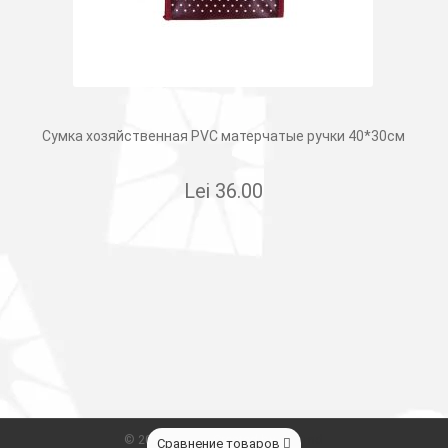
Сумка хозяйственная PVC матерчатые ручки 40*30см
Lei
36.00
© 2026
Сleber.
Created by
Dits.md
Сравнение товаров