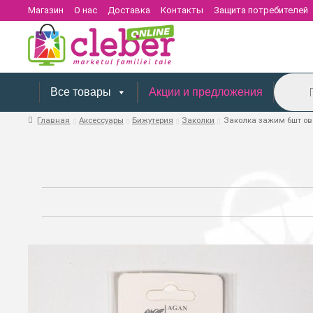
Магазин
О нас
Доставка
Контакты
Защита потребителей
Поиск
товаров
Все товары
Акции и предложения
Главная
Аксессуары
Бижутерия
Заколки
Заколка зажим 6шт ов