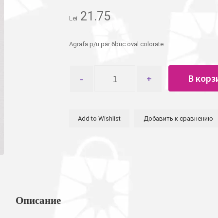
21.75
Lei
Agrafa p/u par 6buc oval colorate
Количество
В корз
товара
Заколка
зажим
6шт
Add to Wishlist
Добавить к сравнению
овал
цветные
Описание