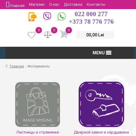
Магазин
О нас
Доставка
Контакты
Главная
022 000 277
Защита потребителей
Возврат
+373 78 776 776
0
0
0
00,00 Lei
MENU
Главная
Инструменты
Лестницы и стремянки
Дверной замок и сердцевина