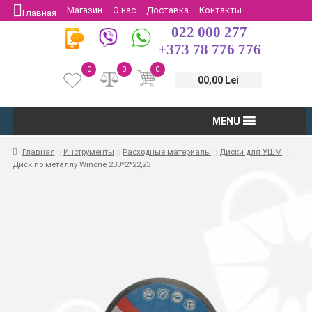
Магазин
О нас
Доставка
Контакты
Главная
022 000 277
Защита потребителей
Возврат
+373 78 776 776
0
0
0
00,00 Lei
MENU
Главная
Инструменты
Расходные материалы
Диски для УШМ
Диск по металлу Winone 230*2*22,23