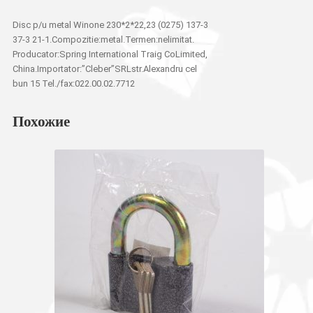
Disc p/u metal Winone 230*2*22,23 (0275) 137-3
37-3 21-1.Compozitie:metal.Termen:nelimitat.
Producator:Spring International Traig CoLimited,
China.Importator:”Cleber”SRLstr.Alexandru cel
bun 15 Tel./fax:022.00.02.7712
Похожие