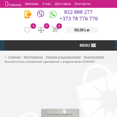
Магазин
О нас
Доставка
Контакты
Главная
022 000 277
Защита потребителей
Возврат
+373 78 776 776
0
0
0
00,00 Lei
MENU
Главная
Инструменты
Розетки и выключатели
Выключатели
Выключатель внутренний одинарный с индикатором SONGRUI