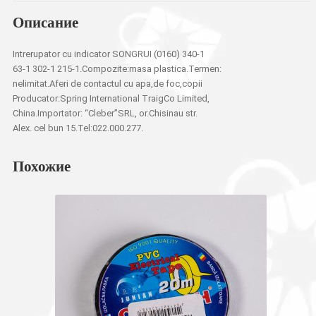
Описание
Intrerupator cu indicator SONGRUI (0160) 340-1
63-1 302-1 215-1.Compozite:masa plastica.Termen:
nelimitat.Aferi de contactul cu apa,de foc,copii
Producator:Spring International TraigCo Limited,
China.Importator: “Cleber”SRL, or.Chisinau str.
Alex. cel bun 15.Tel:022.000.277.
Похожие