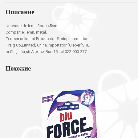
Описание
Umerase de lemn 3buc 45cm
Compzitie: lemn, metal.
Termen:nelimitat.Producator:Spring International
Traig Co,Limited, China.Importator:”Cleber”SRL,
or.Chișinău,str.Alex.cel Bun 15, tel:022-000-277
Похожие