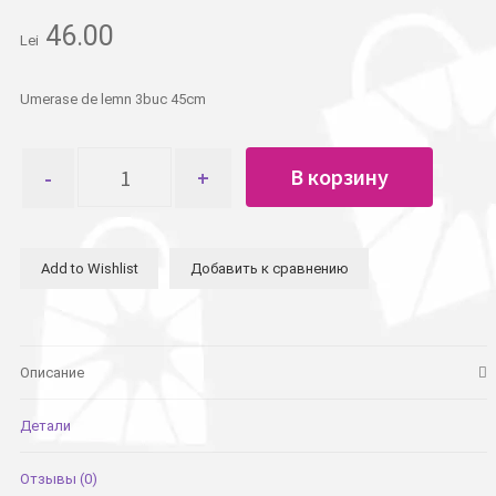
46.00
Lei
Umerase de lemn 3buc 45cm
Количество
В корзину
товара
Вешалки
деревянные
3шт
Add to Wishlist
Добавить к сравнению
45см
Описание
Детали
Отзывы (0)