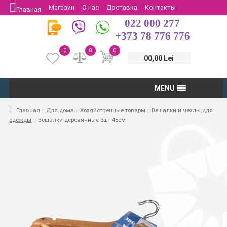
Магазин
О нас
Доставка
Контакты
Главная
022 000 277
Защита потребителей
Возврат
+373 78 776 776
0
0
0
00,00 Lei
MENU
Главная
Для дома
Хозяйственные товары
Вешалки и чехлы для
одежды
Вешалки деревянные 3шт 45см