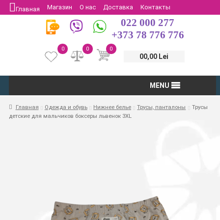
Магазин
О нас
Доставка
Контакты
Главная
022 000 277
Защита потребителей
Возврат
+373 78 776 776
0
0
0
00,00 Lei
MENU
Главная
Одежда и обувь
Нижнее белье
Трусы, панталоны
Трусы
детские для мальчиков боксеры львенок 3XL