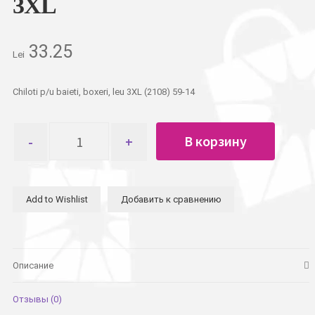
3XL
33.25
Lei
Chiloti p/u baieti, boxeri, leu 3XL (2108) 59-14
Количество
В корзину
товара
Трусы
детские
для
Add to Wishlist
Добавить к сравнению
мальчиков
боксеры
львенок
3XL
Описание
Отзывы (0)