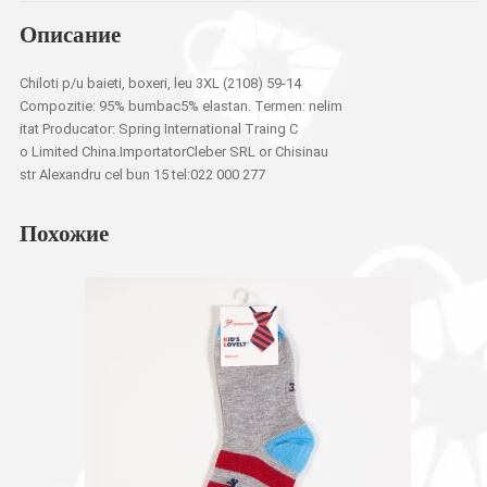
Описание
Chiloti p/u baieti, boxeri, leu 3XL (2108) 59-14
Compozitie: 95% bumbac5% elastan. Termen: nelim
itat Producator: Spring International Traing C
o Limited China.ImportatorCleber SRL or Chisinau
str Alexandru cel bun 15 tel:022 000 277
Похожие