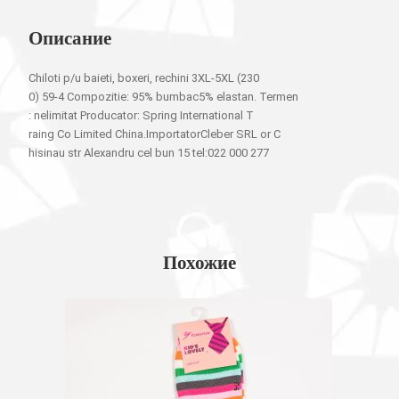
Описание
Chiloti p/u baieti, boxeri, rechini 3XL-5XL (230
0) 59-4 Compozitie: 95% bumbac5% elastan. Termen
: nelimitat Producator: Spring International T
raing Co Limited China.ImportatorCleber SRL or C
hisinau str Alexandru cel bun 15 tel:022 000 277
Похожие