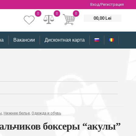
Вход/Регистрация
0
0
0
00,00 Lei
на
Вакансии
Дисконтная карта
ы
,
Нижнее белье
,
Одежда и обувь
мальчиков боксеры “акулы”