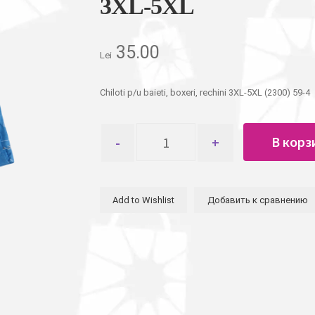
3XL-5XL
35.00
Lei
Chiloti p/u baieti, boxeri, rechini 3XL-5XL (2300) 59-4
Количество
В корз
товара
Трусы
детские
для
Add to Wishlist
Добавить к сравнению
мальчиков
боксеры
"акулы"
3XL-
5XL