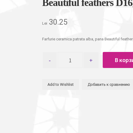
Beautiful feathers D1
30.25
Lei
Farfurie ceramica patrata alba, pana Beautiful feath
Количество
В корз
товара
Тарелка
керамическая
квадратная
Add to Wishlist
Добавить к сравнению
белая,
перо
Beautiful
feathers
D16,5см