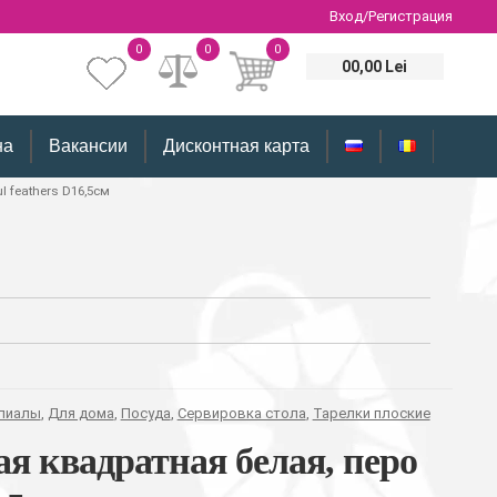
Вход/Регистрация
0
0
0
00,00 Lei
на
Вакансии
Дисконтная карта
l feathers D16,5см
 пиалы
,
Для дома
,
Посуда
,
Сервировка стола
,
Тарелки плоские
я квадратная белая, перо