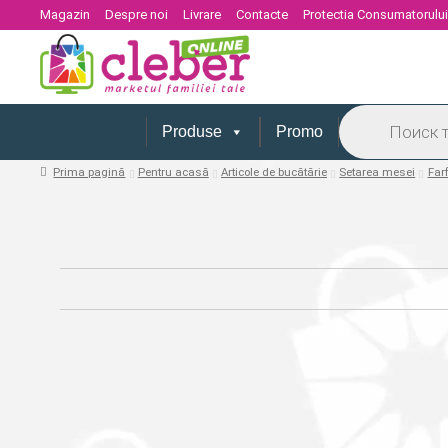
Magazin
Despre noi
Livrare
Contacte
Protectia Consumatorulu
Products
search
Produse
Promo
Prima pagină
Pentru acasă
Articole de bucătărie
Setarea mesei
Farf