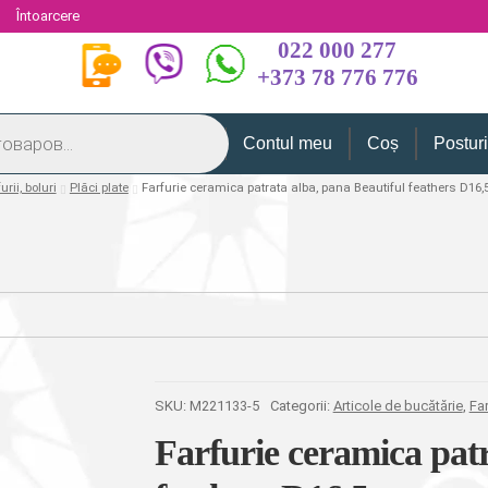
i
Întoarcere
022 000 277
+373 78 776 776
Contul meu
Coș
Postur
urii, boluri
Plăci plate
Farfurie ceramica patrata alba, pana Beautiful feathers D16
SKU:
M221133-5
Categorii:
Articole de bucătărie
,
Far
Farfurie ceramica patr