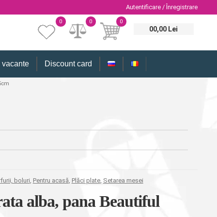
Autentificare / Înregistrare
0
0
0
00,00 Lei
i vacante
Discount card
,5cm
furii, boluri
,
Pentru acasă
,
Plăci plate
,
Setarea mesei
ata alba, pana Beautiful