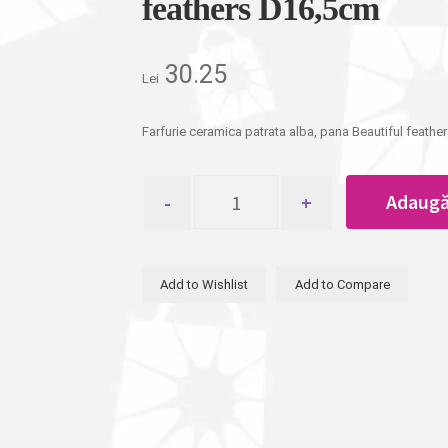
feathers D16,5cm
30.25
Lei
Farfurie ceramica patrata alba, pana Beautiful feath
Cantitate
Adaugă
Farfurie
ceramica
patrata
alba,
Add to Wishlist
Add to Compare
pana
Beautiful
feathers
D16,5cm