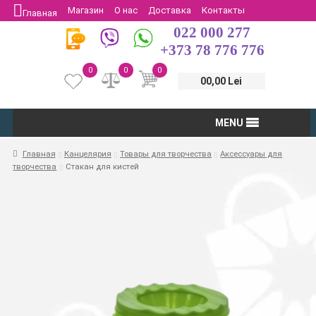
Магазин
О нас
Доставка
Контакты
Главная
022 000 277
Защита потребителей
Возврат
+373 78 776 776
0
0
0
00,00 Lei
MENU
Главная
Канцелярия
Товары для творчества
Аксессуары для
творчества
Стакан для кистей