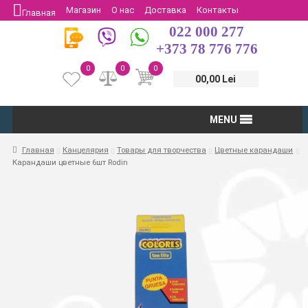
Магазин
О нас
Доставка
Контакты
Главная
022 000 277
Защита потребителей
Возврат
+373 78 776 776
0
0
0
00,00 Lei
MENU
Главная
Канцелярия
Товары для творчества
Цветные карандаши
Карандаши цветные 6шт Rodin