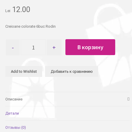
12.00
Lei
Creioane colorate 6buc Rodin
Количество
В корзину
товара
Карандаши
цветные
6шт
Add to Wishlist
Добавить к сравнению
Rodin
Описание
Детали
Отзывы (0)