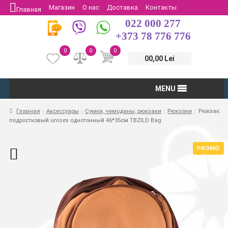
Магазин
О нас
Доставка
Контакты
Главная
022 000 277
Защита потребителей
Возврат
+373 78 776 776
0
0
0
00,00 Lei
MENU
Главная
Аксессуары
Сумки, чемоданы, рюкзаки
Рюкзаки
Рюкзак
подростковый unisex однотонный 46*35см TBZILD Bag
PROMO