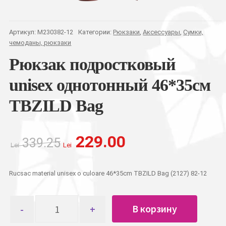
Артикул:
M230382-12
Категории:
Рюкзаки
,
Аксессуары
,
Сумки,
чемоданы, рюкзаки
Рюкзак подростковый
unisex однотонный 46*35см
TBZILD Bag
Первоначальная
Текущая
229.00
339.25
цена
цена:
Lei
Lei
составляла
Lei 229.00.
Lei 339.25.
Rucsac material unisex o culoare 46*35cm TBZILD Bag (2127) 82-12
Количество
В корзину
товара
Рюкзак