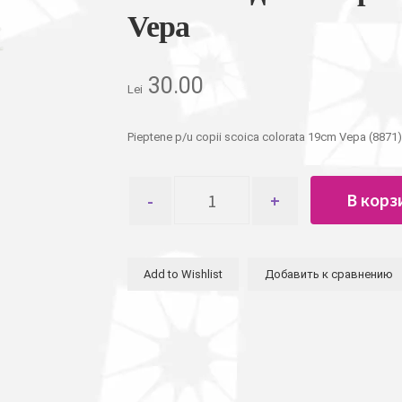
Vepa
30.00
Lei
Pieptene p/u copii scoica colorata 19cm Vepa (8871)
Количество
В корз
товара
Расческа
детская
ракушка
Add to Wishlist
Добавить к сравнению
разноцветная
19см
Vepa