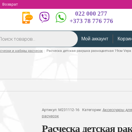
Возврат
022 000 277
+373 78 776 776
Мой аккаунт
Корзи
счески и наборы расчесок
Расческа детская ракушка разноцветная 19см Vepa
Артикул:
M231112-16
Категории:
Аксессуары для
расчесок
Расческа детская ра