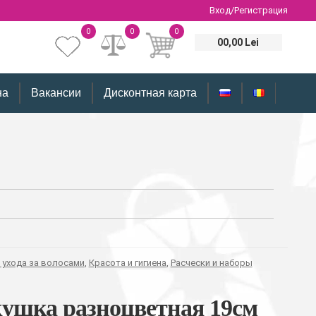
Вход/Регистрация
0
0
0
00,00 Lei
на
Вакансии
Дисконтная карта
 ухода за волосами
,
Красота и гигиена
,
Расчески и наборы
кушка разноцветная 19см