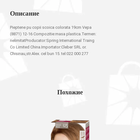
Описание
Pieptene pu copii scoica colorata 19cm Vepa
(8871) 12-16 Compozitie:masa plastica.Termen:
nelimitatProducator:Spring International Traing
Co Limited China.Importator:Cleber SRL or.
Chisinau,str.Alex. cel bun 15. tel:022 000 277
Похожие