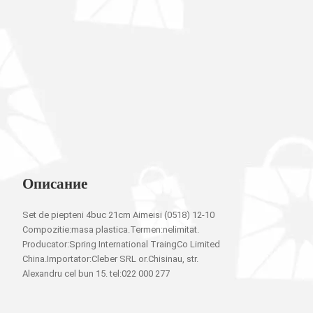
Описание
Set de piepteni 4buc 21cm Aimeisi (0518) 12-10
Compozitie:masa plastica.Termen:nelimitat.
Producator:Spring International TraingCo Limited
China.Importator:Cleber SRL or.Chisinau, str.
Alexandru cel bun 15. tel:022 000 277