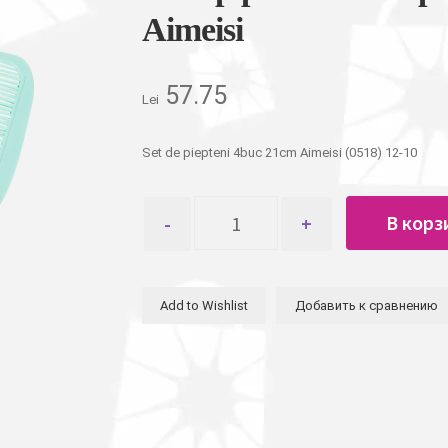
Aimeisi
57.75
Lei
Set de piepteni 4buc 21cm Aimeisi (0518) 12-10
Количество
В корз
товара
Набор
расчесок
и
Add to Wishlist
Добавить к сравнению
гребешков
для
волос
4шт
21см
Aimeisi