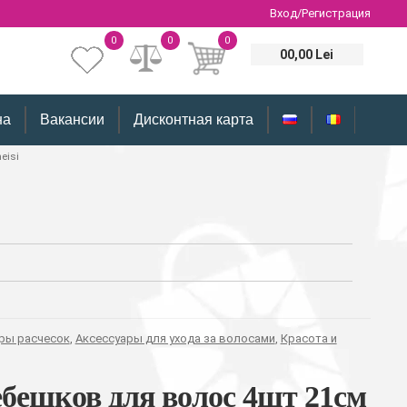
Вход/Регистрация
0
0
0
00,00 Lei
на
Вакансии
Дисконтная карта
eisi
оры расчесок
,
Аксессуары для ухода за волосами
,
Красота и
ебешков для волос 4шт 21см