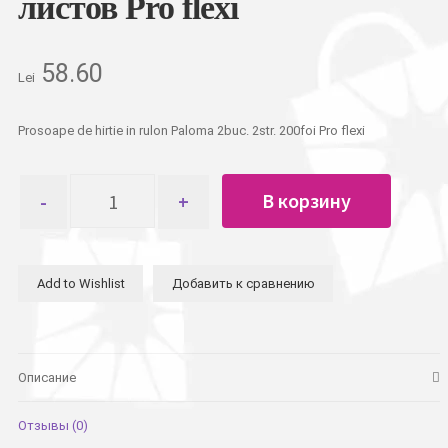
листов Pro flexi
58.60
Lei
Prosoape de hirtie in rulon Paloma 2buc. 2str. 200foi Pro flexi
Количество
В корзину
товара
Полотенце
бумажное
в
Add to Wishlist
Добавить к сравнению
рулоне
Paloma
2шт
2сл.
200
Описание
листов
Pro
Отзывы (0)
flexi