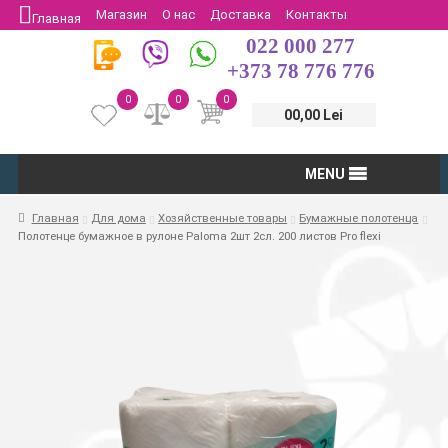
Магазин
О нас
Доставка
Контакты
Главная
022 000 277
Защита потребителей
Возврат
+373 78 776 776
0
0
0
00,00 Lei
MENU
Главная
Для дома
Хозяйственные товары
Бумажные полотенца
Полотенце бумажное в рулоне Paloma 2шт 2сл. 200 листов Pro flexi