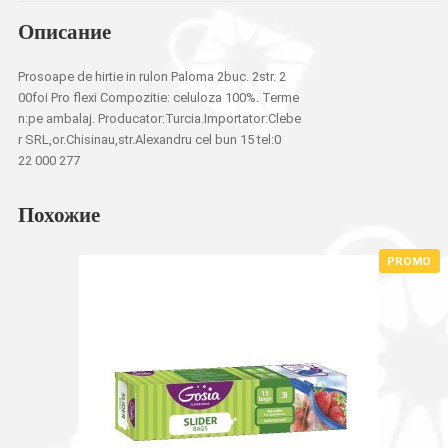
Описание
Prosoape de hirtie in rulon Paloma 2buc. 2str. 2
00foi Pro flexi Compozitie: celuloza 100%. Terme
n:pe ambalaj. Producator:Turcia.Importator:Clebe
r SRL,or.Chisinau,str.Alexandru cel bun 15 tel:0
22 000 277
Похожие
PROMO