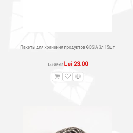
Пакеты для хранения продуктов GOSIA 3л 15шт
Первоначальная
Текущая
Lei
23.00
Lei
32.65
цена
цена:
составляла
Lei 23.00.
Lei 32.65.