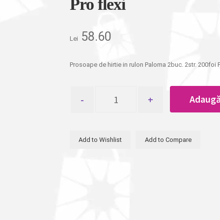
Pro flexi
58.60
Lei
Prosoape de hirtie in rulon Paloma 2buc. 2str. 200foi P
Cantitate
Adaugă
Prosoape
de
hirtie
in
Add to Wishlist
Add to Compare
rulon
Paloma
2buc.
2str.
200foi
Pro
flexi