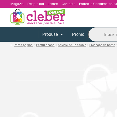
Magazin
Despre noi
Livrare
Contacte
Protectia Consumatorulu
Products
search
Produse
Promo
Prima pagină
Pentru acasă
Articole de uz casnic
Prosoape de hârtie