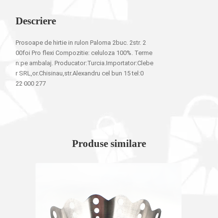
Descriere
Prosoape de hirtie in rulon Paloma 2buc. 2str. 2
00foi Pro flexi Compozitie: celuloza 100%. Terme
n:pe ambalaj. Producator:Turcia.Importator:Clebe
r SRL,or.Chisinau,str.Alexandru cel bun 15 tel:0
22 000 277
Produse similare