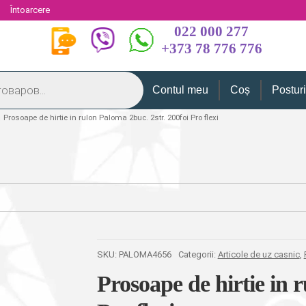
i
Întoarcere
022 000 277
+373 78 776 776
Contul meu
Coș
Postur
Prosoape de hirtie in rulon Paloma 2buc. 2str. 200foi Pro flexi
SKU:
PALOMA4656
Categorii:
Articole de uz casnic
,
Prosoape de hirtie in 