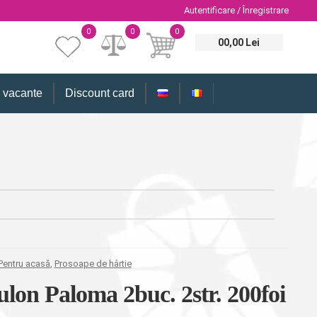
Autentificare / Înregistrare
0
0
0
00,00 Lei
i vacante
Discount card
Pentru acasă
,
Prosoape de hârtie
rulon Paloma 2buc. 2str. 200foi