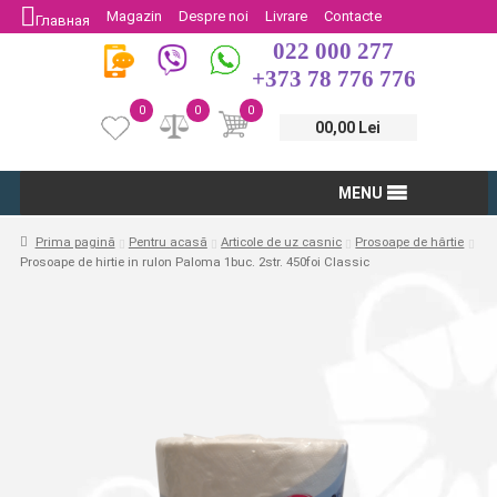
Magazin
Despre noi
Livrare
Contacte
Главная
022 000 277
Protectia Consumatorului
Întoarcere
+373 78 776 776
0
0
0
00,00 Lei
MENU
Prima pagină
Pentru acasă
Articole de uz casnic
Prosoape de hârtie
Prosoape de hirtie in rulon Paloma 1buc. 2str. 450foi Classic