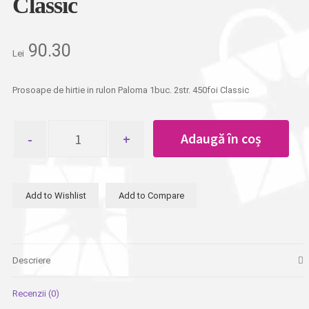
Classic
90.30
Lei
Prosoape de hirtie in rulon Paloma 1buc. 2str. 450foi Classic
Cantitate
Adaugă în coș
Prosoape
de
hirtie
in
Add to Wishlist
Add to Compare
rulon
Paloma
1buc.
2str.
450foi
Descriere
Classic
Recenzii (0)