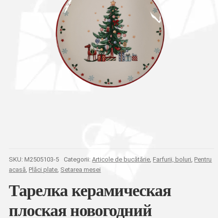
SKU:
M2505103-5
Categorii:
Articole de bucătărie
,
Farfurii, boluri
,
Pentru
acasă
,
Plăci plate
,
Setarea mesei
Тарелка керамическая
плоская новогодний