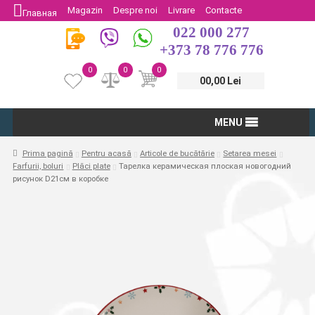
Magazin
Despre noi
Livrare
Contacte
Главная
022 000 277
Protectia Consumatorului
Întoarcere
+373 78 776 776
0
0
0
00,00 Lei
MENU
Prima pagină
Pentru acasă
Articole de bucătărie
Setarea mesei
Farfurii, boluri
Plăci plate
Тарелка керамическая плоская новогодний
рисунок D21см в коробке