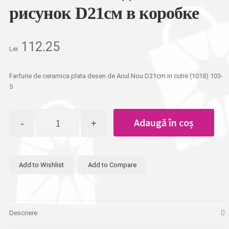
рисунок D21см в коробке
112.25
Lei
Farfurie de ceramica plata desen de Anul Nou D21cm in cutie (1018) 103-
5
Cantitate
Adaugă în coș
Тарелка
керамическая
плоская
новогодний
Add to Wishlist
Add to Compare
рисунок
D21см
в
коробке
Descriere