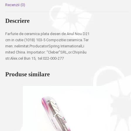
Recenzii (0)
Descriere
Farfurie de ceramica plata desen de Anul Nou D21
cm in cutie (1018) 103-5 Compozitie:ceramica.Ter
men: nelimitat.ProducatorSpring InternationalLi
mited China. Importator: “Cleber”SRL,or.Chișinău
str.Alex.cel Bun 15, tel:022-000-277
Produse similare