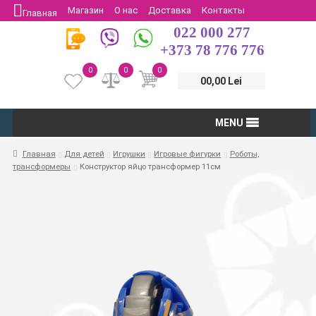
Магазин
О нас
Доставка
Контакты
Главная
022 000 277
Защита потребителей
Возврат
+373 78 776 776
0
0
0
00,00 Lei
MENU
Главная
Для детей
Игрушки
Игровые фигурки
Роботы,
трансформеры
Конструктор яйцо трансформер 11см