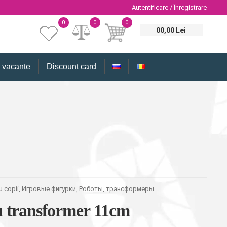
Autentificare / Înregistrare
0
0
0
00,00 Lei
i vacante
Discount card
u copii
,
Игровые фигурки
,
Роботы, трансформеры
ou transformer 11cm