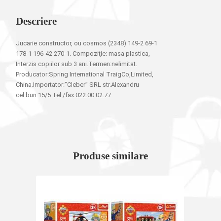
Descriere
Jucarie constructor, ou cosmos (2348) 149-2 69-1
178-1 196-42 270-1. Compoziţie: masa plastica,
Interzis copiilor sub 3 ani.Termen:nelimitat.
Producator:Spring International TraigCo,Limited,
China.Importator:”Cleber” SRL str.Alexandru
cel bun 15/5 Tel./fax:022.00.02.77
Produse similare