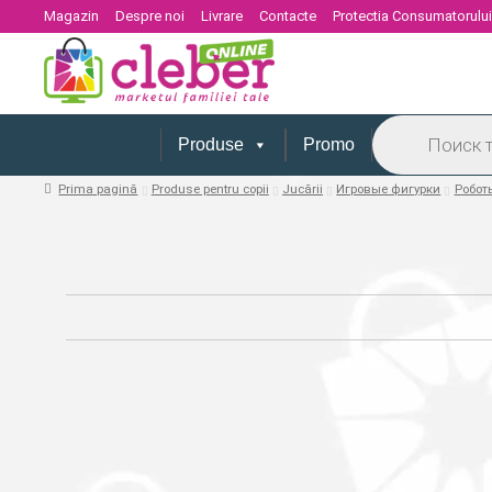
Magazin
Despre noi
Livrare
Contacte
Protectia Consumatorulu
Products
search
Produse
Promo
Prima pagină
Produse pentru copii
Jucării
Игровые фигурки
Робот