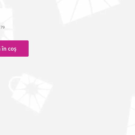
-79
 în coș