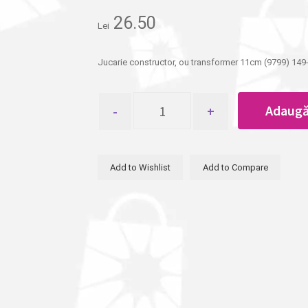
26.50
Lei
Jucarie constructor, ou transformer 11cm (9799) 149
Cantitate
Adaugă
Jucarie
constructor,
ou
transformer
Add to Wishlist
Add to Compare
11cm