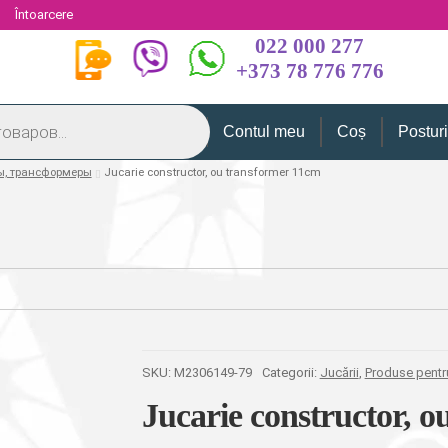
i
Întoarcere
022 000 277
+373 78 776 776
Contul meu
Coș
Postur
ы, трансформеры
Jucarie constructor, ou transformer 11cm
SKU:
M2306149-79
Categorii:
Jucării
,
Produse pentr
Jucarie constructor, 