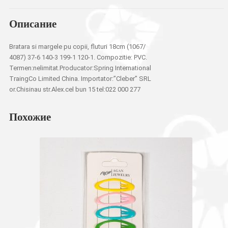
Описание
Bratara si margele pu copii, fluturi 18cm (1067/
4087) 37-6 140-3 199-1 120-1. Compozitie: PVC.
Termen:nelimitat.Producator:Spring International
TraingCo Limited China. Importator:”Cleber” SRL
or.Chisinau str.Alex.cel bun 15 tel:022 000 277
Похожие