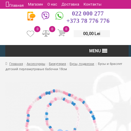
Магазин
О нас
Доставка
Контакты
Главная
022 000 277
Защита потребителей
Возврат
+373 78 776 776
0
0
0
00,00 Lei
MENU
Главная
Аксессуары
Бижутерия
Бусы, подвески
Бусы и браслет
детский перламутровые бабочки 18см