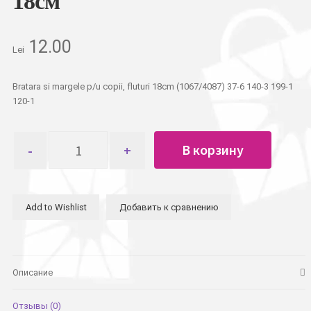
18см
12.00
Lei
Bratara si margele p/u copii, fluturi 18cm (1067/4087) 37-6 140-3 199-1
120-1
Количество
В корзину
товара
Бусы
и
браслет
Add to Wishlist
Добавить к сравнению
детский
перламутровые
бабочки
18см
Описание
Отзывы (0)