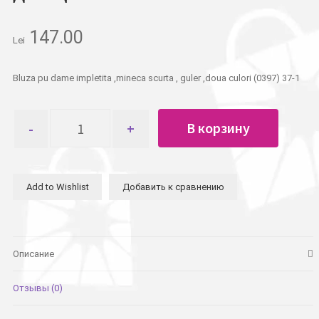
147.00
Lei
Bluza pu dame impletita ,mineca scurta , guler ,doua culori (0397) 37-1
Количество
В корзину
товара
Блузка
вязанная
короткий
Add to Wishlist
Добавить к сравнению
рукав
,воротник,
полосы,
два
цвета
Описание
Отзывы (0)