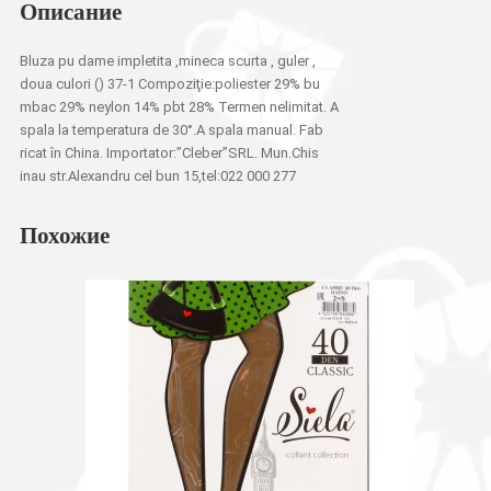
Описание
Bluza pu dame impletita ,mineca scurta , guler ,
doua culori () 37-1 Compoziţie:poliester 29% bu
mbac 29% neylon 14% pbt 28% Termen nelimitat. A
spala la temperatura de 30°.A spala manual. Fab
ricat în China. Importator:”Cleber”SRL. Mun.Chis
inau str.Alexandru cel bun 15,tel:022 000 277
Похожие