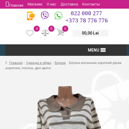
Магазин
О нас
Доставка
Контакты
Главная
022 000 277
Защита потребителей
Возврат
+373 78 776 776
0
0
0
00,00 Lei
MENU
Главная
Одежда и обувь
Блузки
Блузка вязанная короткий рукав
,воротник, полосы, два цвета