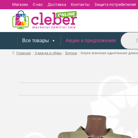
Магазин
О нас
Доставка
Контакты
Защита потребителей
Поиск
товаров
Все товары
Акции и предложения
Главная
Одежда и обувь
Блузки
Блуза женская однотонная длинн