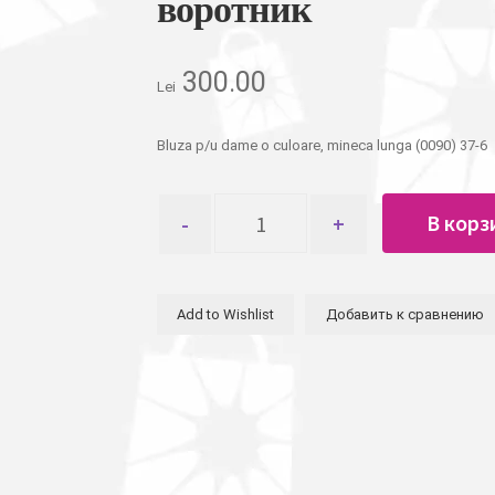
воротник
300.00
Lei
Bluza p/u dame o culoare, mineca lunga (0090) 37-6
Количество
В корз
товара
Блуза
женская
однотонная
Add to Wishlist
Добавить к сравнению
длинный
рукав,
воротник