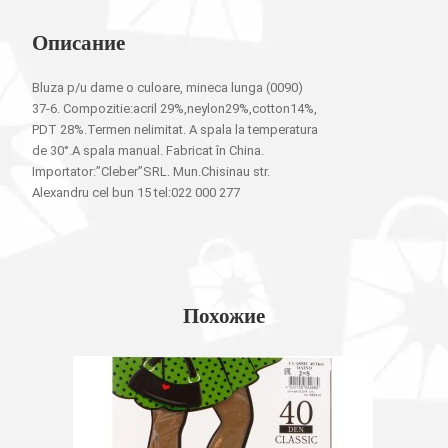
Описание
Bluza p/u dame o culoare, mineca lunga (0090)
37-6. Compozitie:acril 29%,neylon29%,cotton14%,
PDT 28%.Termen nelimitat. A spala la temperatura
de 30°.A spala manual. Fabricat în China.
Importator:”Cleber”SRL. Mun.Chisinau str.
Alexandru cel bun 15 tel:022 000 277
Похожие