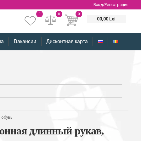
Вход/Регистрация
0
0
0
00,00 Lei
на
Вакансии
Дисконтная карта
 обувь
тонная длинный рукав,