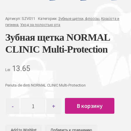
Артикул:
SZV011
Категории:
Зубные щетки, флоссы
,
Красота и
гигиена
,
Уход за полостью рта
Зубная щетка NORMAL
CLINIC Multi-Protection
13.65
Lei
Periuta de dinti NORMAL CLINIC Multi-Protection
Количество
В корзину
товара
Зубная
щетка
NORMAL
Add to Wishlist
Добавить к сравнению
CLINIC