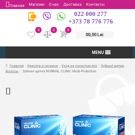
Магазин
О нас
Доставка
Контакты
Главная
022 000 277
Защита потребителей
Возврат
+373 78 776 776
0
0
0
00,00 Lei
MENU
Главная
Красота и гигиена
Уход за полостью рта
Зубные щетки,
флоссы
Зубная щетка NORMAL CLINIC Multi-Protection