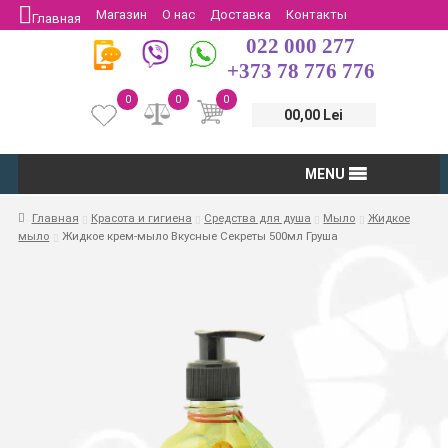
Магазин
О нас
Доставка
Контакты
Главная
022 000 277
Защита потребителей
Возврат
+373 78 776 776
0
0
0
00,00 Lei
MENU
Главная
Красота и гигиена
Средства для душа
Мыло
Жидкое
мыло
Жидкое крем-мыло Вкусные Секреты 500мл Груша