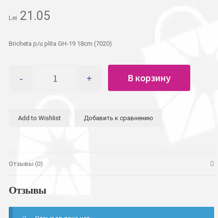
21.05
Lei
Bricheta p/u plita GH-19 18cm (7020)
Количество
В корзину
товара
Зажигалка
для
плиты
Add to Wishlist
Добавить к сравнению
GH-
19
18см
(7020)
Отзывы (0)
Отзывы