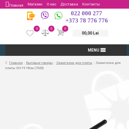
Магазин
О нас
Доставка
Контакты
Главная
022 000 277
Защита потребителей
Возврат
+373 78 776 776
0
0
0
00,00 Lei
MENU
Главная
Бытовые товары
Зажигалки для плиты
Зажигалка для
плиты GH-19 18см (7020)