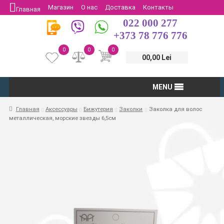
Магазин
О нас
Доставка
Контакты
Главная
022 000 277
Защита потребителей
Возврат
+373 78 776 776
0
0
0
00,00 Lei
MENU
Главная
Аксессуары
Бижутерия
Заколки
Заколка для волос
металлическая, морские звезды 6,5см