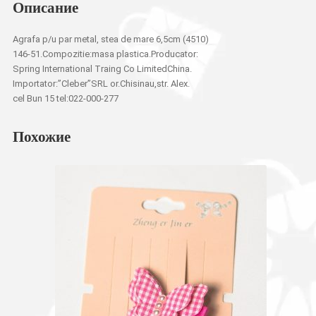
Описание
Agrafa p/u par metal, stea de mare 6,5cm (4510)
146-51.Compozitie:masa plastica.Producator:
Spring International Traing Co LimitedChina.
Importator:”Cleber”SRL or.Chisinau,str. Alex.
cel Bun 15 tel:022-000-277
Похожие