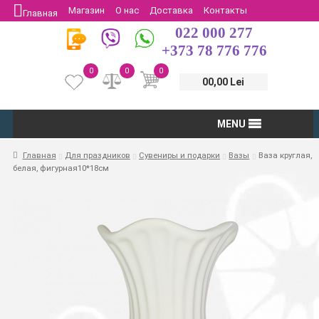
Магазин
О нас
Доставка
Контакты
Главная
022 000 277
Защита потребителей
Возврат
+373 78 776 776
0
0
0
00,00 Lei
MENU
Главная
Для праздников
Сувениры и подарки
Вазы
Ваза круглая,
белая, фигурная10*18см