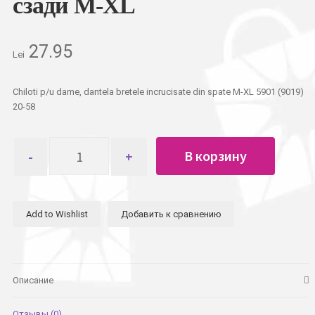
сзади M-XL
27.95
Lei
Chiloti p/u dame, dantela bretele incrucisate din spate M-XL 5901 (9019)
20-58
Количество
В корзину
товара
Трусы
женские
однотонные
Add to Wishlist
Добавить к сравнению
кружевные
лямки
на
крест
сзади
Описание
M-
XL
Отзывы (0)