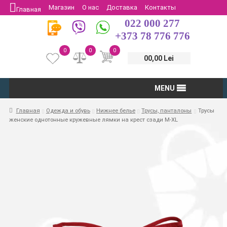
Магазин
О нас
Доставка
Контакты
Главная
022 000 277
Защита потребителей
Возврат
+373 78 776 776
0
0
0
00,00 Lei
MENU
Главная
Одежда и обувь
Нижнее белье
Трусы, панталоны
Трусы
женские однотонные кружевные лямки на крест сзади M-XL