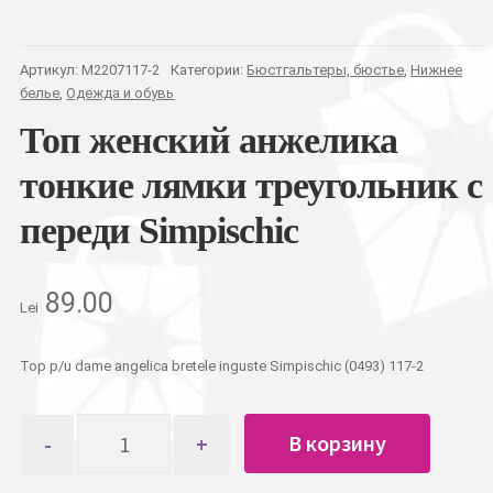
Артикул:
M2207117-2
Категории:
Бюстгальтеры, бюстье
,
Нижнее
белье
,
Одежда и обувь
Топ женский анжелика
тонкие лямки треугольник с
переди Simpischic
89.00
Lei
Top p/u dame angelica bretele inguste Simpischic (0493) 117-2
Количество
В корзину
товара
Топ
женский