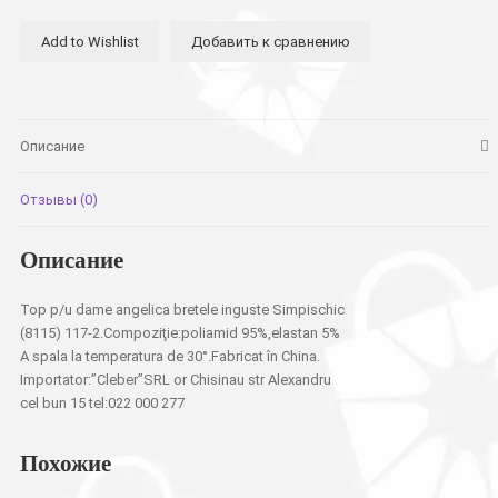
анжелика
Add to Wishlist
Добавить к сравнению
тонкие
лямки
треугольник
с
переди
Описание
Simpischic
Отзывы (0)
Описание
Top p/u dame angelica bretele inguste Simpischic
(8115) 117-2.Compoziţie:poliamid 95%,elastan 5%
A spala la temperatura de 30°.Fabricat în China.
Importator:”Cleber”SRL or Chisinau str Alexandru
cel bun 15 tel:022 000 277
Похожие