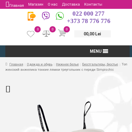
Магазин
О нас
Доставка
Контакты
Главная
022 000 277
Защита потребителей
Возврат
+373 78 776 776
0
0
0
00,00 Lei
MENU
Главная
Одежда и обувь
Нижнее белье
Бюстгальтеры, бюстье
Топ
женский анжелика тонкие лямки треугольник с переди Simpischic