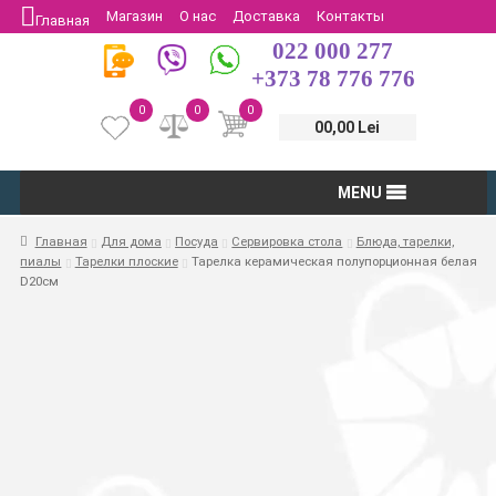
Магазин
О нас
Доставка
Контакты
Главная
022 000 277
Защита потребителей
Возврат
+373 78 776 776
0
0
0
00,00 Lei
MENU
Главная
Для дома
Посуда
Сервировка стола
Блюда, тарелки,
пиалы
Тарелки плоские
Тарелка керамическая полупорционная белая
D20см