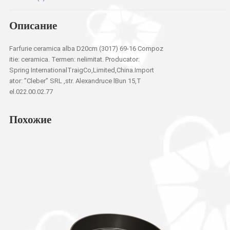
Описание
Farfurie ceramica alba D20cm (3017) 69-16 Compoz
itie: ceramica. Termen: nelimitat. Producator:
Spring InternationalTraigCo,Limited,China.Import
ator: ”Cleber” SRL ,str. Alexandruce lBun 15,T
el.022.00.02.77
Похожие