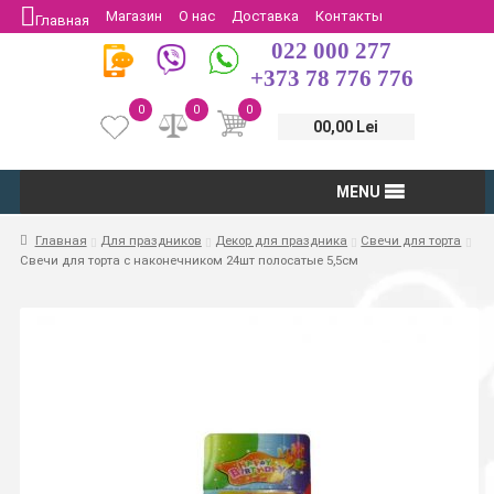
Магазин
О нас
Доставка
Контакты
Главная
022 000 277
Защита потребителей
Возврат
+373 78 776 776
0
0
0
00,00 Lei
MENU
Главная
Для праздников
Декор для праздника
Свечи для торта
Свечи для торта с наконечником 24шт полосатые 5,5см