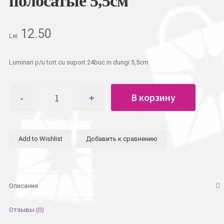
полосатые 5,5см
12.50
Lei
Luminari p/u tort cu suport 24buc in dungi 5,5cm
Количество
В корзину
товара
Свечи
для
торта
Add to Wishlist
Добавить к сравнению
с
наконечником
24шт
полосатые
5,5см
Описание
Отзывы (0)