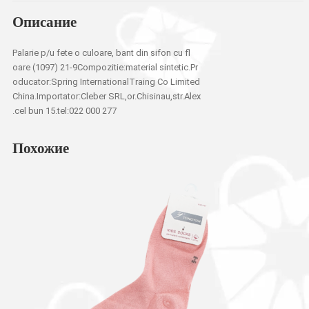
Описание
Palarie p/u fete o culoare, bant din sifon cu fl
oare (1097) 21-9Compozitie:material sintetic.Pr
oducator:Spring InternationalTraing Co Limited
China.Importator:Cleber SRL,or.Chisinau,str.Alex
.cel bun 15.tel:022 000 277
Похожие