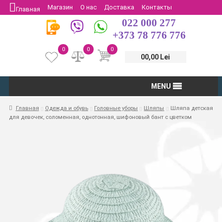
Магазин
О нас
Доставка
Контакты
Главная
022 000 277
Защита потребителей
Возврат
+373 78 776 776
0
0
0
00,00 Lei
MENU
Главная
Одежда и обувь
Головные уборы
Шляпы
Шляпа детская
для девочек, соломенная, однотонная, шифоновый бант с цветком