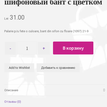
шифоновый бант с цветком
31.00
Lei
Palarie p/u fete o culoare, bant din sifon cu floare (1097) 21-9
Количество
В корзину
товара
Шляпа
детская
для
Add to Wishlist
Добавить к сравнению
девочек,
соломенная,
однотонная,
шифоновый
бант
Описание
с
цветком
Отзывы (0)