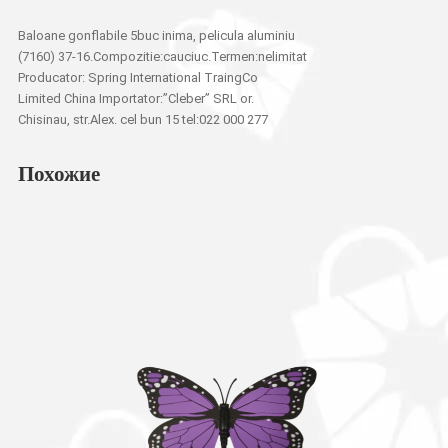
Baloane gonflabile 5buc inima, pelicula aluminiu
(7160) 37-16.Compozitie:cauciuc.Termen:nelimitat
Producator: Spring International TraingCo
Limited China Importator:”Cleber” SRL or.
Chisinau, str.Alex. cel bun 15 tel:022 000 277
Похожие