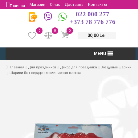
Магазин
О нас
Доставка
Контакты
Главная
022 000 277
Защита потребителей
Возврат
+373 78 776 776
0
0
0
00,00 Lei
MENU
Главная
Для праздников
Декор для праздника
Воздушые шарики
Шарики 5шт сердце алюминиевая пленка