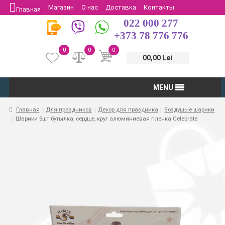
Магазин
О нас
Доставка
Контакты
Главная
022 000 277
Защита потребителей
Возврат
+373 78 776 776
0
0
0
00,00 Lei
MENU
Главная
Для праздников
Декор для праздника
Воздушые шарики
Шарики 5шт бутылка, сердце, круг алюминиевая пленка Celebrate