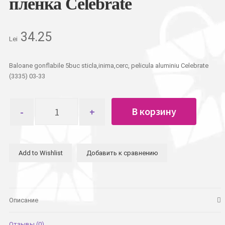
пленка Celebrate
34.25
Lei
Baloane gonflabile 5buc sticla,inima,cerc, pelicula aluminiu Celebrate
(3335) 03-33
Количество
В корзину
товара
Шарики
5шт
бутылка,
Add to Wishlist
Добавить к сравнению
сердце,
круг
алюминиевая
пленка
Celebrate
Описание
Отзывы (0)