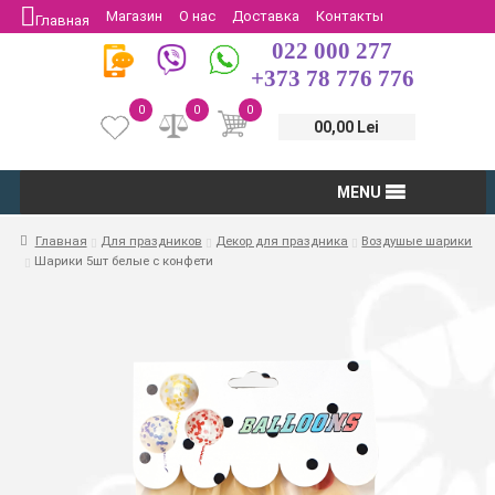
Магазин
О нас
Доставка
Контакты
Главная
022 000 277
Защита потребителей
Возврат
+373 78 776 776
0
0
0
00,00 Lei
MENU
Главная
Для праздников
Декор для праздника
Воздушые шарики
Шарики 5шт белые с конфети