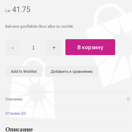
41.75
Lei
Baloane gonflabile 5buc albe cu confeti
Количество
В корзину
товара
Шарики
5шт
белые
Add to Wishlist
Добавить к сравнению
с
конфети
Описание
Отзывы (0)
Описание