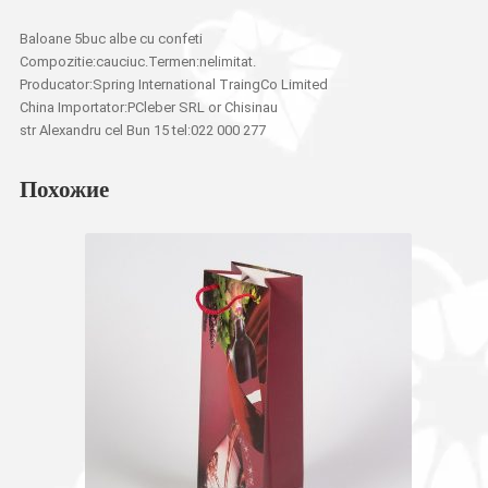
Baloane 5buc albe cu confeti
Compozitie:cauciuc.Termen:nelimitat.
Producator:Spring International TraingCo Limited
China Importator:PCleber SRL or Chisinau
str Alexandru cel Bun 15 tel:022 000 277
Похожие