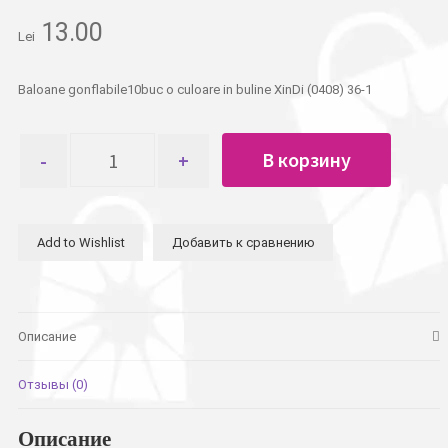
13.00
Lei
Baloane gonflabile10buc o culoare in buline XinDi (0408) 36-1
Количество
В корзину
товара
Шарики
10шт
однотонные
Add to Wishlist
Добавить к сравнению
в
горошек
XinDi
Описание
Отзывы (0)
Описание