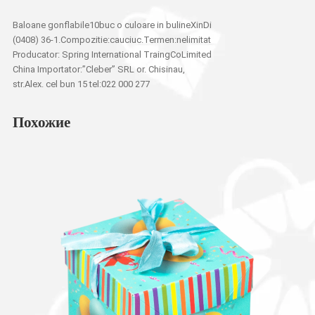
Baloane gonflabile10buc o culoare in bulineXinDi
(0408) 36-1.Compozitie:cauciuc.Termen:nelimitat
Producator: Spring International TraingCoLimited
China Importator:”Cleber” SRL or. Chisinau,
str.Alex. cel bun 15 tel:022 000 277
Похожие