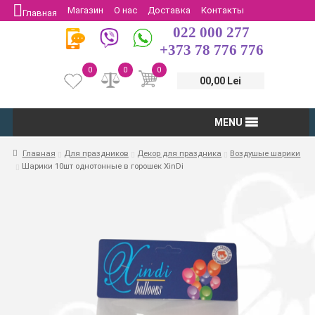
Магазин
О нас
Доставка
Контакты
Главная
022 000 277
Защита потребителей
Возврат
+373 78 776 776
0
0
0
00,00 Lei
MENU
Главная
Для праздников
Декор для праздника
Воздушые шарики
Шарики 10шт однотонные в горошек XinDi