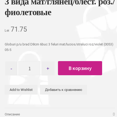
3 вида мат/глянец/блест. роз./
фиолетовые
71.75
Lei
Globuri p/u brad D8cm 6buc 3 feluri mat/lucios/straluci roz/violet (0053)
05-5
Количество
В корзину
товара
Шар
новогодний
D8см
Add to Wishlist
Добавить к сравнению
6шт
3
вида
мат/
глянец/
Описание