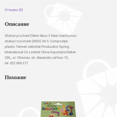
блест.
роз./
Отзывы (0)
фиолетовые
Описание
Globuri p/u brad D8cm 6buc 3 feluri mat/lucios/
straluci roz/violet (0053) 05-5. Compoziţie:
plastic.Termen nelimitat.Producator:Spring
International Co Limited China.ImportatorCleber
SRL, or. Chisinau, str. Alexandru cel bun 15,
tel. 022 000 277
Похожие