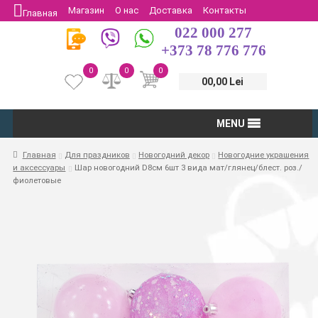
Магазин
О нас
Доставка
Контакты
Главная
022 000 277
Защита потребителей
Возврат
+373 78 776 776
0
0
0
00,00 Lei
MENU
Главная
Для праздников
Новогодний декор
Новогодние украшения
и аксессуары
Шар новогодний D8см 6шт 3 вида мат/глянец/блест. роз./
фиолетовые