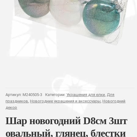
Артикул:
M240505-3
Категории:
Украшения для елки
,
Для
праздников
,
Новогодние украшения и аксессуары
,
Новогодний
декор
Шар новогодний D8см 3шт
овальный, глянец, блестки