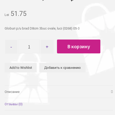
51.75
Lei
Globuri p/u brad D8cm 3buc ovale, luci (0268) 05-3
Количество
В корзину
товара
Шар
новогодний
D8см
Add to Wishlist
Добавить к сравнению
3шт
овальный,
глянец,
блестки
Описание
Отзывы (0)