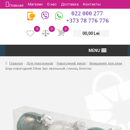
Магазин
О нас
Доставка
Контакты
Главная
022 000 277
Защита потребителей
Возврат
+373 78 776 776
0
0
0
00,00 Lei
MENU
Главная
Для праздников
Новогодний декор
Украшения для елки
Шар новогодний D8см 3шт овальный, глянец, блестки