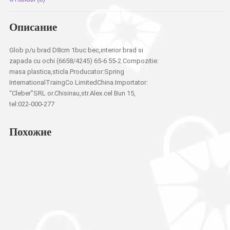
окошком
Описание
Glob p/u brad D8cm 1buc bec,interior brad si
zapada cu ochi (6658/4245) 65-6 55-2.Compozitie:
masa plastica,sticla.Producator:Spring
InternationalTraingCo LimitedChina.Importator:
“Cleber”SRL or.Chisinau,str.Alex.cel Bun 15,
tel:022-000-277
Похожие