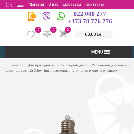
Магазин
О нас
Доставка
Контакты
Главная
022 000 277
Защита потребителей
Возврат
+373 78 776 776
0
0
0
00,00 Lei
MENU
Главная
Для праздников
Новогодний декор
Украшения для елки
Шар новогодний D8см 1шт лампочка, внутри елка и снег с окошком