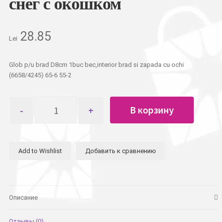
снег с окошком
28.85
Lei
Glob p/u brad D8cm 1buc bec,interior brad si zapada cu ochi
(6658/4245) 65-6 55-2
Количество
В корзину
товара
Шар
новогодний
D8см
Add to Wishlist
Добавить к сравнению
1шт
лампочка,
внутри
елка
и
Описание
снег
с
Отзывы (0)