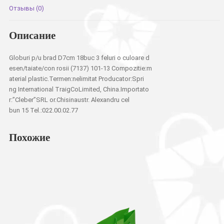
шишка
Отзывы (0)
красные3
Описание
Globuri p/u brad D7cm 18buc 3 feluri o culoare d
esen/taiate/con rosii (7137) 101-13 Compozitie:m
aterial plastic.Termen:nelimitat Producator:Spri
ng International TraigCoLimited, China.Importato
r:”Cleber”SRL or.Chisinaustr. Alexandru cel
bun 15 Tel.:022.00.02.77
Похожие