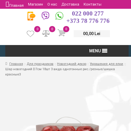
Магазин
О нас
Доставка
Контакты
Главная
022 000 277
Защита потребителей
Возврат
+373 78 776 776
0
0
0
00,00 Lei
MENU
Главная
Для праздников
Новогодний декор
Украшения для елки
Шар новогодний D7см 18шт 3 вида однотонные рис./резные/шишка
красные3