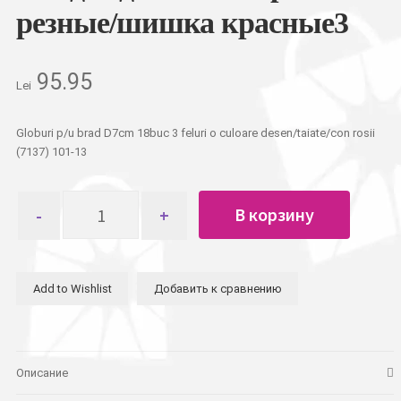
резные/шишка красные3
95.95
Lei
Globuri p/u brad D7cm 18buc 3 feluri o culoare desen/taiate/con rosii
(7137) 101-13
Количество
В корзину
товара
Шар
новогодний
D7см
Add to Wishlist
Добавить к сравнению
18шт
3
вида
однотонные
рис./
Описание
резные/