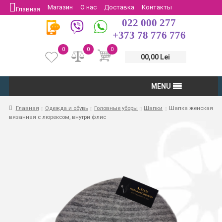
Магазин
О нас
Доставка
Контакты
Главная
022 000 277
Защита потребителей
Возврат
+373 78 776 776
0
0
0
00,00 Lei
MENU
Главная
Одежда и обувь
Головные уборы
Шапки
Шапка женская
вязанная с люрексом, внутри флис