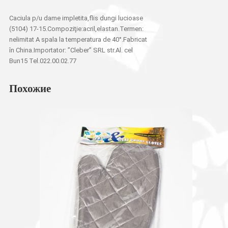
Caciula p/u dame impletita,flis dungi lucioase
(5104) 17-15.Compoziţie:acril,elastan.Termen:
nelimitat A spala la temperatura de 40°.Fabricat
în China.Importator: ”Cleber” SRL str.Al. cel
Bun15 Tel.022.00.02.77
Похожие