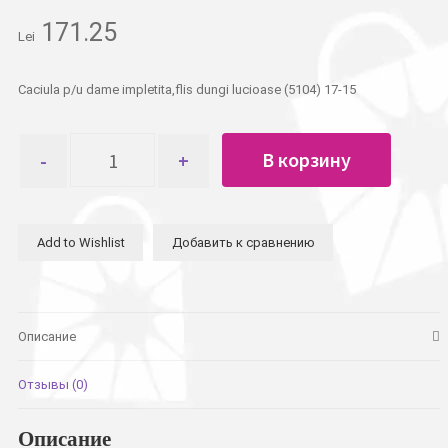
171.25
Lei
Caciula p/u dame impletita,flis dungi lucioase (5104) 17-15
Количество
В корзину
товара
Шапка
женская
вязанная
Add to Wishlist
Добавить к сравнению
с
люрексом,
внутри
флис
Описание
Отзывы (0)
Описание