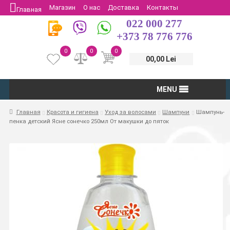
Магазин
О нас
Доставка
Контакты
Главная
022 000 277
Защита потребителей
Возврат
+373 78 776 776
0
0
0
00,00 Lei
MENU
Главная
Красота и гигиена
Уход за волосами
Шампуни
Шампунь-
пенка детский Ясне сонечко 250мл От макушки до пяток