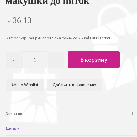
макушки до пяток
36.10
Lei
Sampon-spuma p/u copii Ясне сонечко 250ml Fara lacrimi
Количество
В корзину
товара
Шампунь-
пенка
детский
Add to Wishlist
Добавить к сравнению
Ясне
сонечко
250мл
От
макушки
Описание
до
пяток
Детали