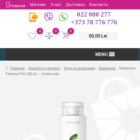
Магазин
О нас
Доставка
Контакты
Главная
022 000 277
Защита потребителей
Возврат
+373 78 776 776
0
0
0
00,00 Lei
MENU
Главная
Красота и гигиена
Уход за волосами
Шампуни
Шампунь
Fantasy Flirt 250 гр. – Greencode