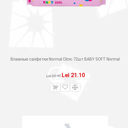
Влажные салфетки Normal Clinic 72шт BABY SOFT Normal
Первоначальная
Текущая
Lei
21.10
Lei
26.40
цена
цена:
составляла
Lei 21.10.
Lei 26.40.