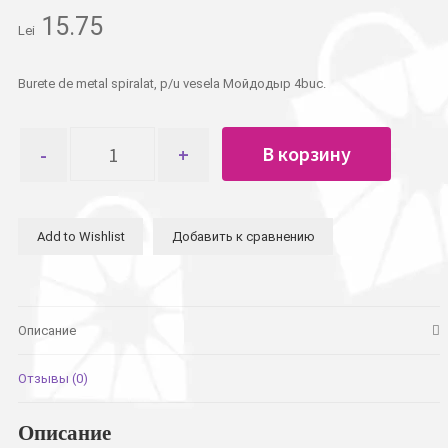
15.75
Lei
Burete de metal spiralat, p/u vesela Мойдодыр 4buc.
Количество
В корзину
товара
Сетка
для
посуды
Add to Wishlist
Добавить к сравнению
Мойдодыр,
спираль
4шт
Описание
Отзывы (0)
Описание