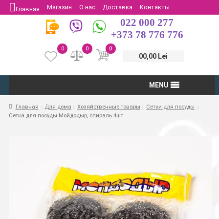
Магазин
О нас
Доставка
Контакты
Главная
022 000 277
Защита потребителей
Возврат
+373 78 776 776
0
0
0
00,00 Lei
MENU
Главная
Для дома
Хозяйственные товары
Сетки для посуды
Сетка для посуды Мойдодыр, спираль 4шт