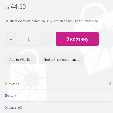
44.50
Lei
Salatiera de sticla-ceramica D17,5cm cu desen Fluted-Chrys Red
Количество
В корзину
товара
Салатник
17,5см
с
Add to Wishlist
Добавить к сравнению
рисунком
Fluted-
Chrys
Red
Описание
Детали
Отзывы (0)