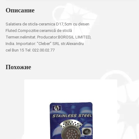
Описание
Salatiera de sticla-ceramica D17,5cm cu desen
Fluted.Compozitie:ceramică de sticlă
Termen:nelimitat. Producator:BOROSIL LIMITED,
India. Importator: ”Cleber” SRL str.Alexandru
cel Bun 15 Tel: 022.00.02.77
Похожие