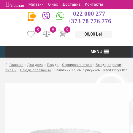
Магазин
О нас
Доставка
Контакты
Главная
022 000 277
Защита потребителей
Возврат
+373 78 776 776
0
0
0
00,00 Lei
MENU
Главная
Для дома
Посуда
Сервировка стола
Блюда, тарелки,
пиалы
Блюда, салатницы
Салатник 17,5см с рисунком Fluted-Chrys Red