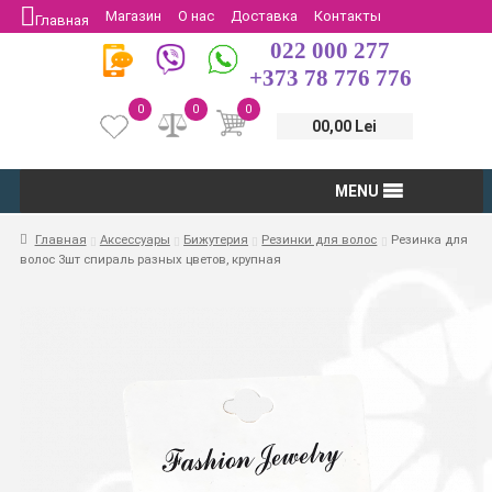
Магазин
О нас
Доставка
Контакты
Главная
022 000 277
Защита потребителей
Возврат
+373 78 776 776
0
0
0
00,00 Lei
MENU
Главная
Аксессуары
Бижутерия
Резинки для волос
Резинка для
волос 3шт спираль разных цветов, крупная