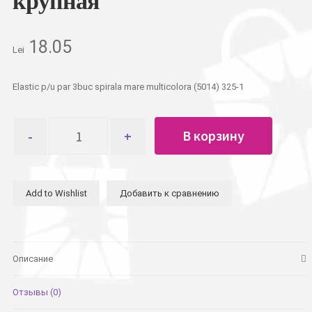
крупная
18.05
Lei
Elastic p/u par 3buc spirala mare multicolora (5014) 325-1
Количество
В корзину
товара
Резинка
для
волос
Add to Wishlist
Добавить к сравнению
3шт
спираль
разных
цветов,
крупная
Описание
Отзывы (0)