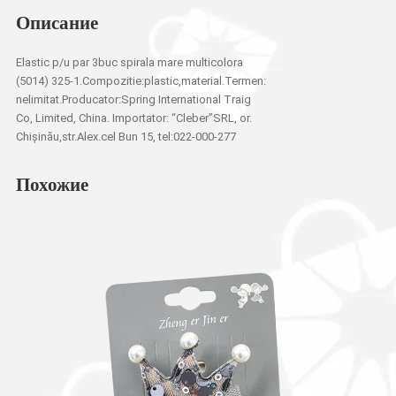
Описание
Elastic p/u par 3buc spirala mare multicolora
(5014) 325-1.Compozitie:plastic,material.Termen:
nelimitat.Producator:Spring International Traig
Co, Limited, China. Importator: “Cleber”SRL, or.
Chișinău,str.Alex.cel Bun 15, tel:022-000-277
Похожие