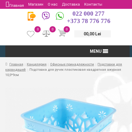
Магазин
О нас
Доставка
Контакты
Главная
022 000 277
Защита потребителей
Возврат
+373 78 776 776
0
0
0
00,00 Lei
MENU
Главная
Канцелярия
Офисные принадлежности
Подставки для
карандашей
Подставка для ручек пластиковая квадратная ажурная
10,5*9см