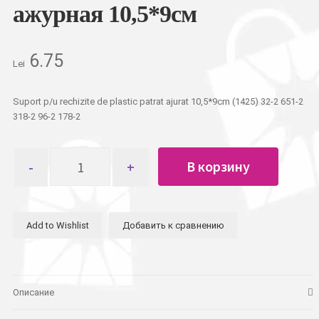
ажурная 10,5*9см
6.75
Lei
Suport p/u rechizite de plastic patrat ajurat 10,5*9cm (1425) 32-2 651-2
318-2 96-2 178-2
Количество
В корзину
товара
Подставка
для
ручек
Add to Wishlist
Добавить к сравнению
пластиковая
квадратная
ажурная
10,5*9см
Описание