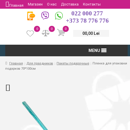
Магазин
О нас
Доставка
Контакты
Главная
022 000 277
Защита потребителей
Возврат
+373 78 776 776
0
0
0
00,00 Lei
MENU
Главная
Для праздников
Пакеты подарочные
Пленка для упаковки
подарков 70*100см