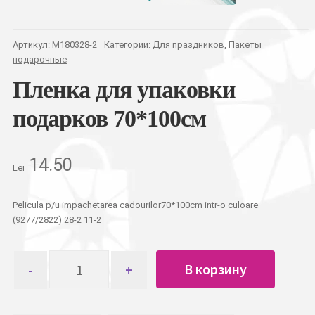
Артикул:
M180328-2
Категории:
Для праздников
,
Пакеты
подарочные
Пленка для упаковки
подарков 70*100см
14.50
Lei
Pelicula p/u impachetarea cadourilor70*100cm intr-o culoare
(9277/2822) 28-2 11-2
Количество
В корзину
товара
Пленка
для
упаковки